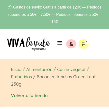
📦 Gastos de envío: Gratis a partir de 120€ — Pedidos
superiores a 50€ = 7,50€ — Pedidos inferiores a 50€ =
15€
a
0


Inicio
/
Alimentación
/
Carne vegetal
/
Embutidos
/ Bacon en lonchas Green Leaf
250g
Volver a la tienda