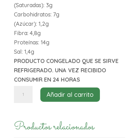
(Saturadas): 3g
Carbohidratos: 7g
(Azúcar): 1,2g
Fibra: 4,8g
Proteínas: 14g
Sal: 1,4g
PRODUCTO CONGELADO QUE SE SIRVE
REFRIGERADO. UNA VEZ RECIBIDO
CONSUMIR EN 24 HORAS
Bacon
Añadir al carrito
en
lonchas
Green
Productos relacionados
Leaf
250g