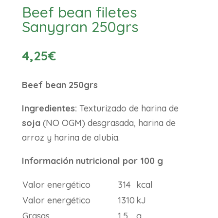
Beef bean filetes
Sanygran 250grs
4,25
€
Beef bean 250grs
Ingredientes:
Texturizado de harina de
soja
(NO OGM) desgrasada, harina de
arroz y harina de alubia.
Información nutricional por 100 g
Valor energético
314
kcal
Valor energético
1310
kJ
Grasas
1,5
g