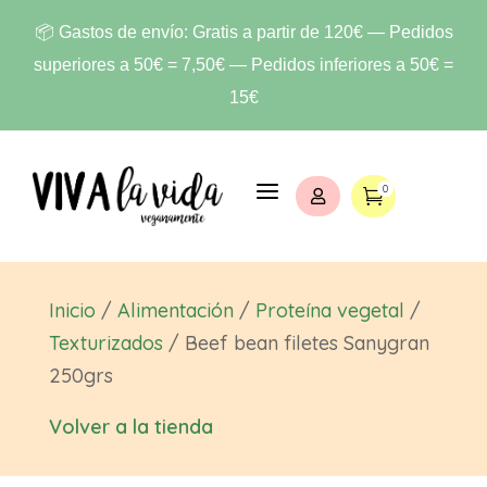
📦 Gastos de envío: Gratis a partir de 120€ — Pedidos
superiores a 50€ = 7,50€ — Pedidos inferiores a 50€ =
15€
a
0


Inicio
/
Alimentación
/
Proteína vegetal
/
Texturizados
/ Beef bean filetes Sanygran
250grs
Volver a la tienda