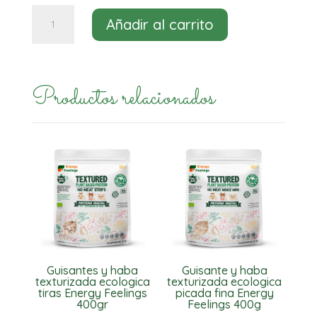
Beef
Añadir al carrito
bean
filetes
Sanygran
Productos relacionados
250grs
cantidad
Guisantes y haba
Guisante y haba
texturizada ecologica
texturizada ecologica
tiras Energy Feelings
picada fina Energy
400gr
Feelings 400g