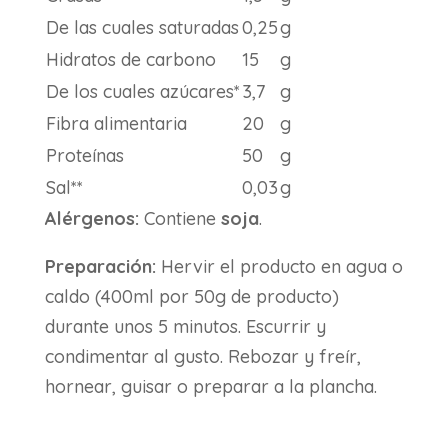
De las cuales saturadas
0,25
g
Hidratos de carbono
15
g
De los cuales azúcares*
3,7
g
Fibra alimentaria
20
g
Proteínas
50
g
Sal**
0,03
g
Alérgenos:
Contiene
soja
.
Preparación:
Hervir el producto en agua o
caldo (400ml por 50g de producto)
durante unos 5 minutos. Escurrir y
condimentar al gusto. Rebozar y freír,
hornear, guisar o preparar a la plancha.