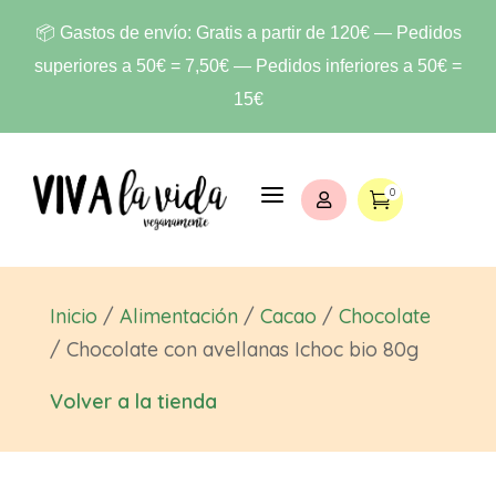
📦 Gastos de envío: Gratis a partir de 120€ — Pedidos
superiores a 50€ = 7,50€ — Pedidos inferiores a 50€ =
15€
a
0


Inicio
/
Alimentación
/
Cacao
/
Chocolate
/ Chocolate con avellanas Ichoc bio 80g
Volver a la tienda