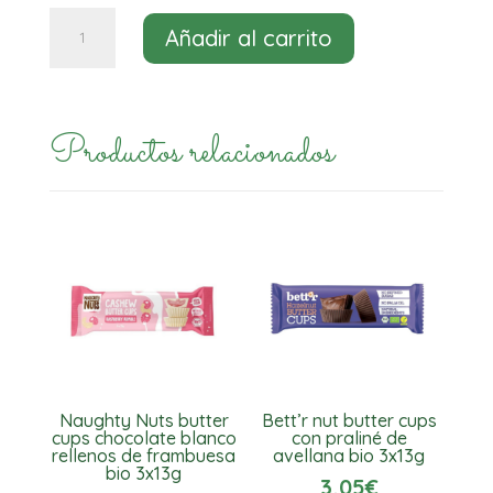
Chocolate
Añadir al carrito
con
avellanas
Ichoc
Productos relacionados
bio
80g
cantidad
Naughty Nuts butter
Bett’r nut butter cups
cups chocolate blanco
con praliné de
rellenos de frambuesa
avellana bio 3x13g
bio 3x13g
3,05
€