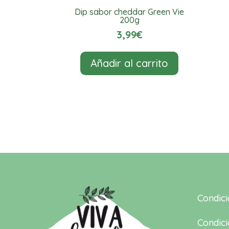
Dip sabor cheddar Green Vie
200g
3,99
€
Añadir al carrito
Condic
Condici