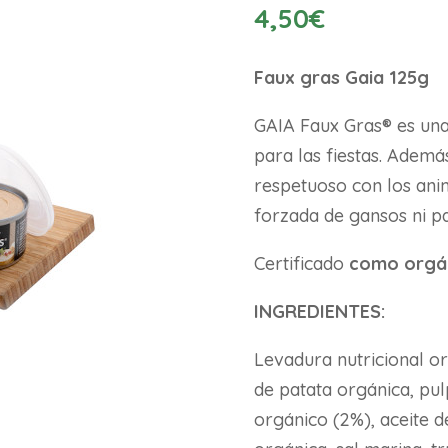
4,50
€
Faux gras Gaia 125g
GAIA Faux Gras® es una
para las fiestas. Ademá
respetuoso con los anim
forzada de gansos ni pa
Certificado
como orgá
INGREDIENTES:
Levadura nutricional or
de patata orgánica, pu
orgánico (2%), aceite d