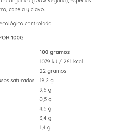
rufa orgánica (100% vegana), especias
tro, canela y clavo.
 ecológico controlado.
POR 100G
100 gramos
1079 kJ / 261 kcal
22 gramos
rasos saturados
18,2 g
9,5 g
0,5 g
4,5 g
3,4 g
1,4 g