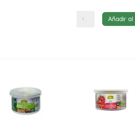
Faux
Añadir al
gras
Gaia
125g
cantidad