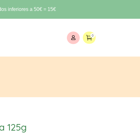
os inferiores a 50€ = 15€
0


a 125g