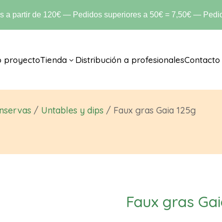
is a partir de 120€ — Pedidos superiores a 50€ = 7,50€ — Pedid
o proyecto
Tienda
Distribución a profesionales
Contacto
3
nservas
/
Untables y dips
/ Faux gras Gaia 125g
Faux gras Gai