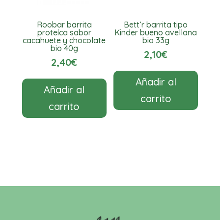
Roobar barrita
Bett’r barrita tipo
proteíca sabor
Kinder bueno avellana
cacahuete y chocolate
bio 33g
bio 40g
2,10
€
2,40
€
Añadir al
Añadir al
carrito
carrito