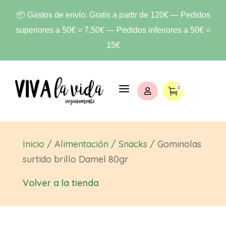
📦 Gastos de envío: Gratis a partir de 120€ — Pedidos
superiores a 50€ = 7,50€ — Pedidos inferiores a 50€ =
15€
a
0


Inicio
/
Alimentación
/
Snacks
/ Gominolas
surtido brillo Damel 80gr
Volver a la tienda