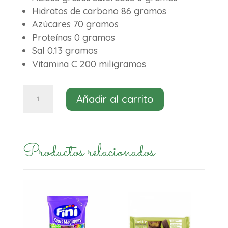
Hidratos de carbono 86 gramos
Azúcares 70 gramos
Proteínas 0 gramos
Sal 0.13 gramos
Vitamina C 200 miligramos
Gominolas
Añadir al carrito
surtido
brillo
Damel
Productos relacionados
80gr
cantidad