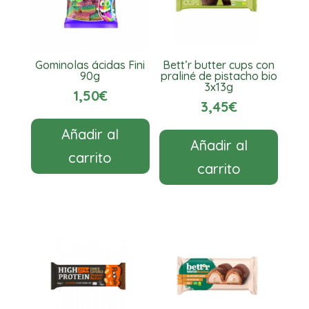
Gominolas ácidas Fini
Bett’r butter cups con
90g
praliné de pistacho bio
3x13g
1,50
€
3,45
€
Añadir al
Añadir al
carrito
carrito