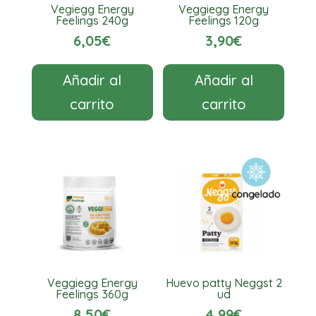
Vegiegg Energy
Veggiegg Energy
Feelings 240g
Feelings 120g
6,05
€
3,90
€
Añadir al
Añadir al
carrito
carrito
Veggiegg Energy
Huevo patty Neggst 2
Feelings 360g
ud
8,50
€
4,99
€