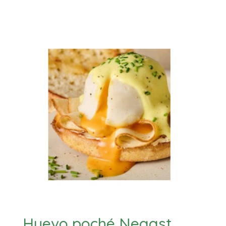
Huevo poché Neggst