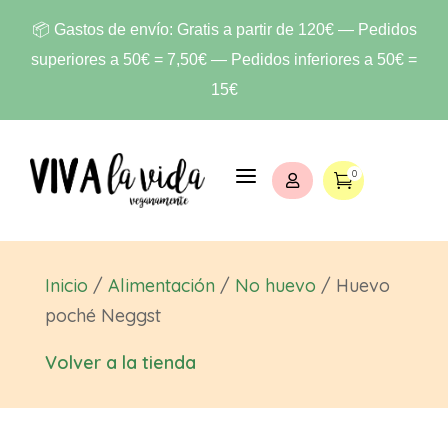
📦 Gastos de envío: Gratis a partir de 120€ — Pedidos
superiores a 50€ = 7,50€ — Pedidos inferiores a 50€ =
15€
a
0


Inicio
/
Alimentación
/
No huevo
/ Huevo
poché Neggst
Volver a la tienda