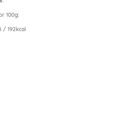
l:
or 100g:
J / 192kcal