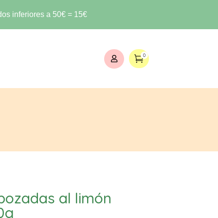
os inferiores a 50€ = 15€
0


ozadas al limón
0g