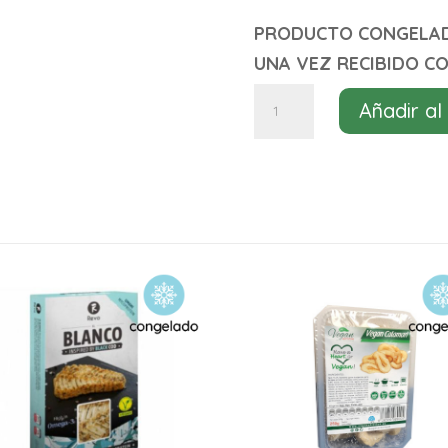
PRODUCTO CONGELADO
UNA VEZ RECIBIDO C
Vegambas
Añadir al
rebozadas
al
limón
Green
leaf
250g
cantidad