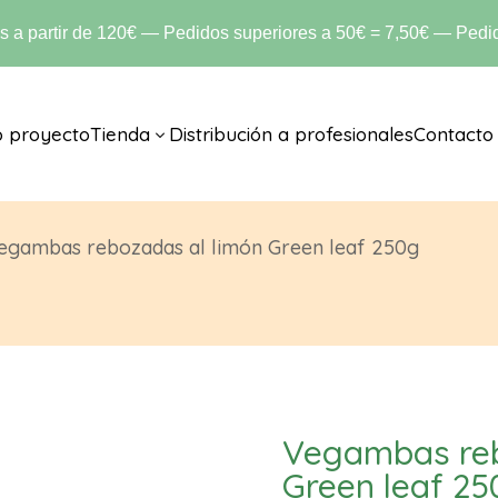
is a partir de 120€ — Pedidos superiores a 50€ = 7,50€ — Pedid
o proyecto
Tienda
Distribución a profesionales
Contacto
3
egambas rebozadas al limón Green leaf 250g
Vegambas reb
Green leaf 25