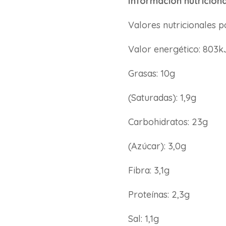
Información nutriciona
Valores nutricionales p
Valor energético: 803k
Grasas: 10g
(Saturadas): 1,9g
Carbohidratos: 23g
(Azúcar): 3,0g
Fibra: 3,1g
Proteínas: 2,3g
Sal: 1,1g