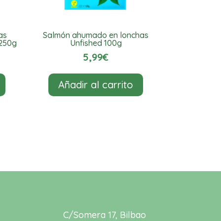
as
Salmón ahumado en lonchas
 250g
Unfished 100g
5,99
€
Añadir al carrito
C/Somera 17, Bilbao