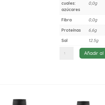
cuales:
0,0g
azúcares
Fibra
0,0g
Proteínas
6,6g
Sal
12.5g
Sazonador
Añadir al
setas
trufa
mantequilla
Gimme
Sabor
55g
cantidad