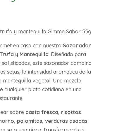
 trufa y mantequilla Gimme Sabor 55g
urmet en casa con nuestro
Sazonador
Trufa y Mantequilla
. Diseñado para
 sofisticados, este sazonador combina
s setas, la intensidad aromática de la
la mantequilla vegetal. Una mezcla
te cualquier plato cotidiano en una
staurante.
rear sobre
pasta fresca, risottos
horno, palomitas, verduras asadas
tan solo una pizca, transformarás el