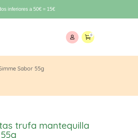
os inferiores a 50€ = 15€
0


 Gimme Sabor 55g
as trufa mantequilla
 55g