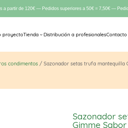
is a partir de 120€ — Pedidos superiores a 50€ = 7,50€ — Pedid
o proyecto
Tienda
Distribución a profesionales
Contacto
3
ros condimentos
/ Sazonador setas trufa mantequilla
Sazonador set
Gimme Sabor