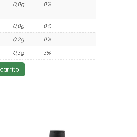
0,0g
0%
0,0g
0%
0,2g
0%
0,3g
3%
 carrito