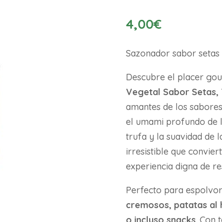
4,00
€
Sazonador sabor setas
Descubre el placer go
Vegetal Sabor Setas, 
amantes de los sabores
el umami profundo de la
trufa y la suavidad de 
irresistible que convier
experiencia digna de re
Perfecto para espolvo
cremosos, patatas al 
o incluso snacks
. Con 