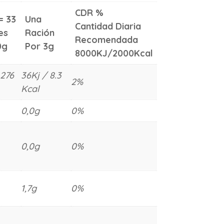
CDR %
= 33
Una
Cantidad Diaria
es
Ración
Recomendada
0g
Por 3g
8000KJ/2000Kcal
 276
36Kj / 8.3
2%
Kcal
0,0g
0%
0,0g
0%
1,7g
0%