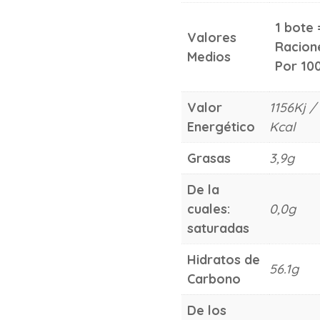
1 bote 
Valores
Racion
Medios
Por 10
Valor
1156Kj /
Energético
Kcal
Grasas
3,9g
De la
cuales:
0,0g
saturadas
Hidratos de
56.1g
Carbono
De los