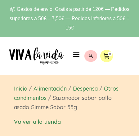
📦 Gastos de envío: Gratis a partir de 120€ — Pedidos
superiores a 50€ = 7,50€ — Pedidos inferiores a 50€ =
15€
a
0


Inicio
/
Alimentación
/
Despensa
/
Otros
condimentos
/ Sazonador sabor pollo
asado Gimme Sabor 55g
Volver a la tienda