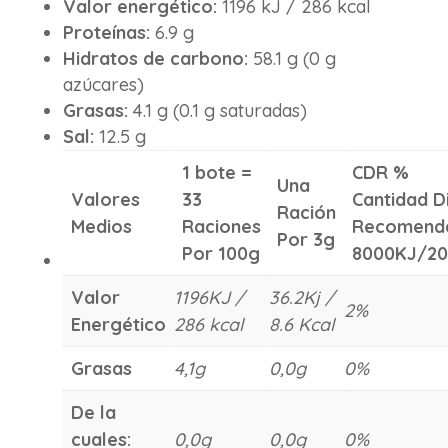
Valor energético:
1196 kJ / 286 kcal
Proteínas:
6.9 g
Hidratos de carbono:
58.1 g (0 g
azúcares)
Grasas:
4.1 g (0.1 g saturadas)
Sal:
12.5 g
1 bote =
CDR %
Una
Valores
33
Cantidad D
Ración
Medios
Raciones
Recomend
Por 3g
Por 100g
8000KJ/20
Valor
1196KJ /
36.2Kj /
2%
Energético
286 kcal
8.6 Kcal
Grasas
4,1g
0,0g
0%
De la
cuales:
0,0g
0,0g
0%