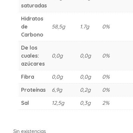
saturadas
Hidratos
de
58,5g
1.7g
0%
Carbono
De los
cuales:
0,0g
0,0g
0%
azúcares
Fibra
0,0g
0,0g
0%
Proteínas
6,9g
0,2g
0%
Sal
12,5g
0,3g
2%
Sin existencias