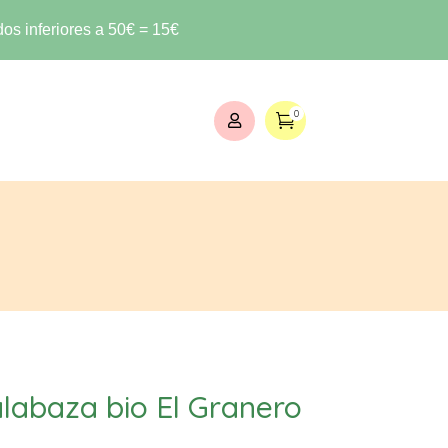
os inferiores a 50€ = 15€
0


alabaza bio El Granero