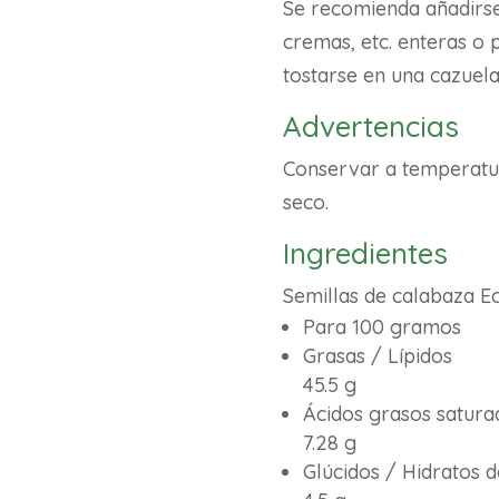
Se recomienda añadirse
cremas, etc. enteras o
tostarse en una cazuela
Advertencias
Conservar a temperatur
seco.
Ingredientes
Semillas de calabaza Ec
Para 100 gramos
Grasas / Lípidos
45.5 g
Ácidos grasos satura
7.28 g
Glúcidos / Hidratos 