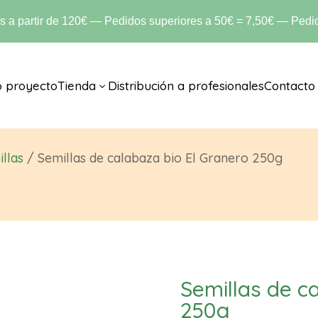
is a partir de 120€ — Pedidos superiores a 50€ = 7,50€ — Pedid
o proyecto
Tienda
Distribución a profesionales
Contacto
3
llas
/ Semillas de calabaza bio El Granero 250g
Semillas de c
250g