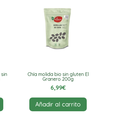
 sin
Chía molida bio sin gluten El
g
Granero 200g
6,99
€
Añadir al carrito