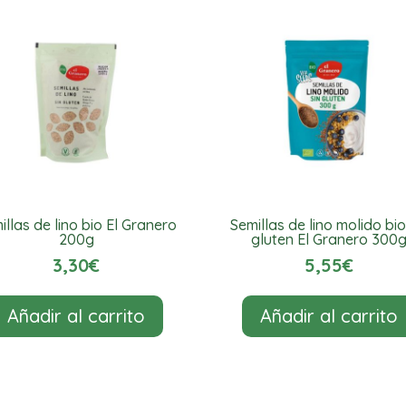
250g
cantidad
illas de lino bio El Granero
Semillas de lino molido bio
200g
gluten El Granero 300
3,30
€
5,55
€
Añadir al carrito
Añadir al carrito