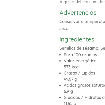
A gusto del consumido
Advertencias
Conservar a temperatur
seco.
Ingredientes
Semillas de
sésamo
, S
Para 100 gramos
Valor energético
573 kcal
Grasas / Lípidos
49.67 g
Ácidos grasos satura
6.9 g
Glúcidos / Hidratos 
11.65 g