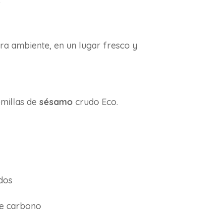
r
a ambiente, en un lugar fresco y
emillas de
sésamo
crudo Eco.
dos
de carbono