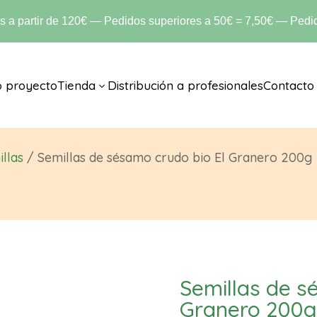
is a partir de 120€ — Pedidos superiores a 50€ = 7,50€ — Pedid
o proyecto
Tienda
Distribución a profesionales
Contacto
3
llas
/ Semillas de sésamo crudo bio El Granero 200g
Semillas de s
Granero 200g