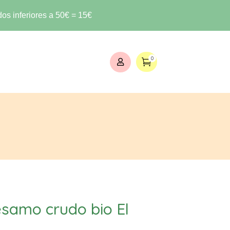
os inferiores a 50€ = 15€
0


ésamo crudo bio El