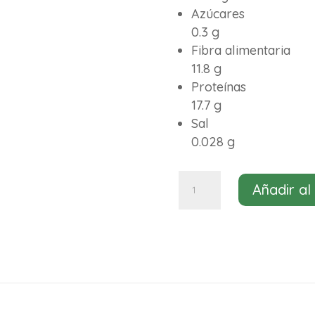
Azúcares
0.3 g
Fibra alimentaria
11.8 g
Proteínas
17.7 g
Sal
0.028 g
Semillas
Añadir al
de
sésamo
crudo
bio
El
Granero