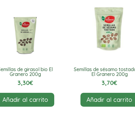
200g
cantidad
Semillas de girasol bio El
Semillas de sésamo tostad
Granero 200g
El Granero 200g
3,30
€
3,70
€
Añadir al carrito
Añadir al carrito