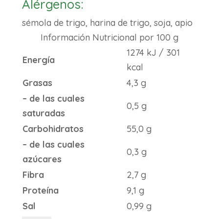
Alérgenos:
sémola de trigo, harina de trigo, soja, apio
Información Nutricional por 100 g
1274 kJ / 301
Energía
kcal
Grasas
4,3
g
– de las cuales
0,5
g
saturadas
Carbohidratos
55,0
g
– de las cuales
0,3
g
azúcares
Fibra
2,7
g
Proteína
9,1
g
Sal
0,99
g