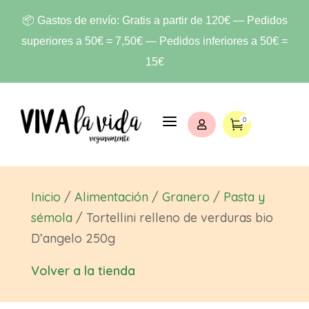
📦 Gastos de envío: Gratis a partir de 120€ — Pedidos
superiores a 50€ = 7,50€ — Pedidos inferiores a 50€ =
15€
a
0


Inicio
/
Alimentación
/
Granero
/
Pasta y
sémola
/ Tortellini relleno de verduras bio
D’angelo 250g
Volver a la tienda