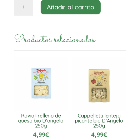
Tortellini
Añadir al carrito
relleno
de
verduras
Productos relacionados
bio
D'angelo
250g
cantidad
Ravioli relleno de
Cappelletti lenteja
queso bio D’angelo
picante bio D’Angelo
250g
250g
4,99
€
4,99
€