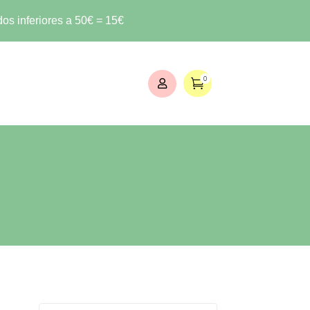
os inferiores a 50€ = 15€
0

