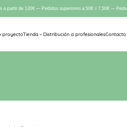
is a partir de 120€ — Pedidos superiores a 50€ = 7,50€ — Pedid
o proyecto
Tienda
Distribución a profesionales
Contacto
3