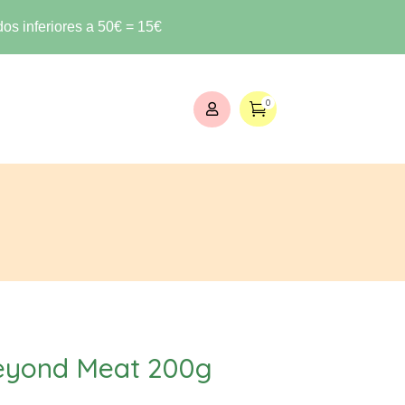
os inferiores a 50€ = 15€
0


eyond Meat 200g