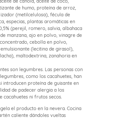
 aceite de canola, aceite de coco,
izante de humo, proteína de arroz,
lizador (metilcelulosa), fécula de
ica, especias, plantas aromáticas en
,5% (perejil, romero, salvia, albahaca
 de manzana, ajo en polvo, vinagre de
concentrado, cebolla en polvo,
emulsionante (lecitina de girasol),
lacha), maltodextrina, zanahoria en
antes son legumbres. Las personas con
s legumbres, como los cacahuetes, han
i introducen proteína de guisante en
ilidad de padecer alergia a los
e cacahuetes ni frutos secos.
ela el producto en la nevera. Cocina
rtén caliente dándoles vueltas