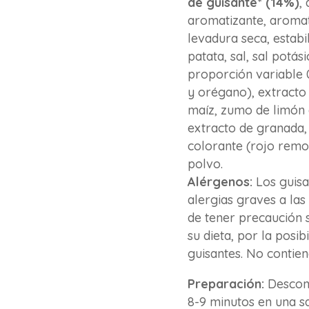
de guisante* (14%)
,
aromatizante, aromat
levadura seca, estabi
patata, sal, sal potás
proporción variable 0
y orégano), extracto
maíz, zumo de limón 
extracto de granada, 
colorante (rojo remo
polvo.
Alérgenos:
Los guis
alergias graves a la
de tener precaución s
su dieta, por la posib
guisantes. No contien
Preparación:
Descong
8-9 minutos en una sa