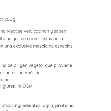
at 200g
nd Meat se ven, cocinan y saben
bóndigas de carne. Listas para
on una exclusiva mezcla de especias
eína de origen vegetal que proviene
uisantes, además de:
teína
ni gluten, ni OGM
ióticos
Ingredientes:
agua,
proteína