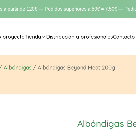
is a partir de 120€ — Pedidos superiores a 50€ = 7,50€ — Pedid
o proyecto
Tienda
Distribución a profesionales
Contacto
3
/
Albóndigas
/ Albóndigas Beyond Meat 200g
Albóndigas B