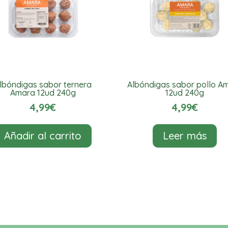
lbóndigas sabor ternera
Albóndigas sabor pollo A
Amara 12ud 240g
12ud 240g
4,99
€
4,99
€
Añadir al carrito
Leer más