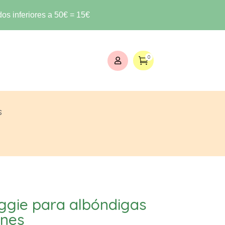
os inferiores a 50€ = 15€
0


s
ggie para albóndigas
ones