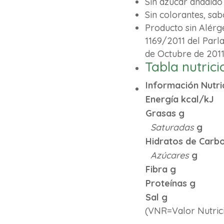
Sin azúcar añadido
Sin colorantes, sa
Producto sin Alér
1169/2011 del Parl
de Octubre de 201
Tabla nutrici
Información Nutri
Energía kcal/kJ
Grasas g
Saturadas
g
Hidratos de Carb
Azúcares
g
Fibra g
Proteínas g
Sal g
(VNR=Valor Nutrici