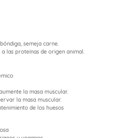
lbóndiga, semeja carne.
a a las proteínas de origen animal.
émico
 aumente la masa muscular.
ervar la masa muscular.
tenimiento de los huesos
tosa
rianos y veganos