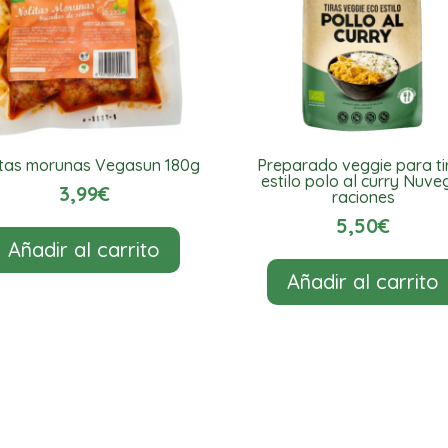
itas morunas Vegasun 180g
Preparado veggie para ti
estilo polo al curry Nuve
3,99
€
raciones
5,50
€
Añadir al carrito
Añadir al carrito