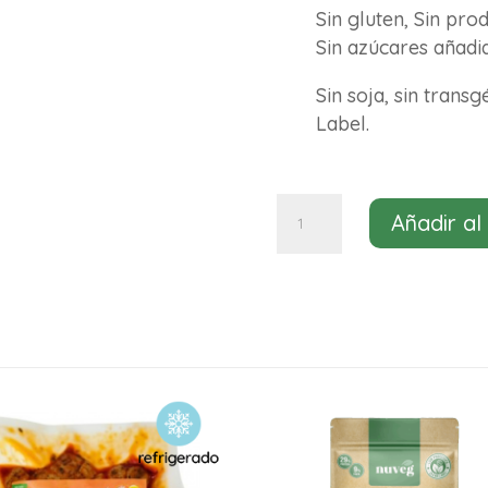
Sin gluten, Sin prod
Sin azúcares añadi
Sin soja, sin trans
Label.
Preparado
Añadir al
veggie
para
albóndigas
Nuveg
2
raciones
cantidad