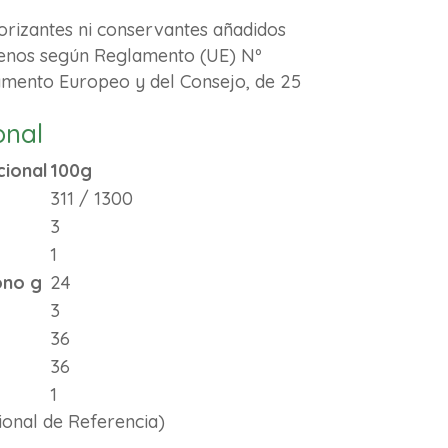
borizantes ni conservantes añadidos
genos según Reglamento (UE) Nº
amento Europeo y del Consejo, de 25
1
onal
cional
100g
311 / 1300
3
1
ono g
24
3
36
36
1
onal de Referencia)