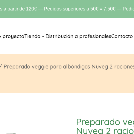
is a partir de 120€ — Pedidos superiores a 50€ = 7,50€ — Pedid
o proyecto
Tienda
Distribución a profesionales
Contacto
3
/ Preparado veggie para albóndigas Nuveg 2 racione
Preparado ve
Nuveg 2 raci