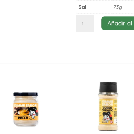
Sal
73g
Caldo
Añadir al
sabor
pescado
Gimme
Sabor
125g
cantidad