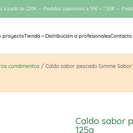
is a partir de 120€ — Pedidos superiores a 50€ = 7,50€ — Pedid
o proyecto
Tienda
Distribución a profesionales
Contacto
3
ros condimentos
/ Caldo sabor pescado Gimme Sabor
Caldo sabor 
125g