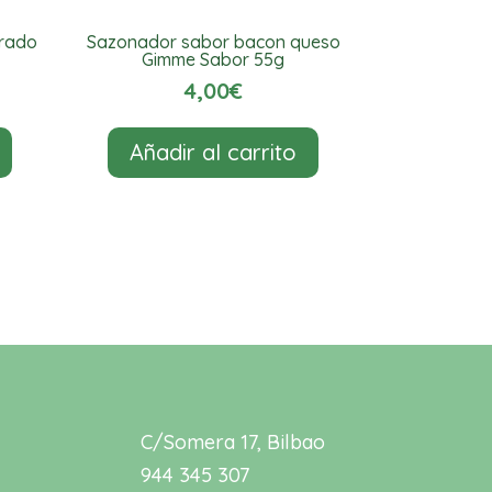
urado
Sazonador sabor bacon queso
Gimme Sabor 55g
4,00
€
Añadir al carrito
C/Somera 17, Bilbao
944 345 307