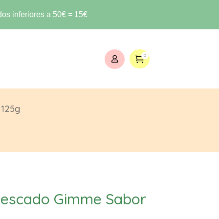
os inferiores a 50€ = 15€
0


 125g
pescado Gimme Sabor