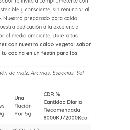
abor te invita a comprometerte con
stenible y consciente, sin renunciar al
o. Nuestro preparado para caldo
uestra dedicación a la excelencia
por el medio ambiente.
Dale a tus
et con nuestro caldo vegetal sabor
tu cocina en un festín para los
ón de maíz, Aromas, Especias, Sal
CDR %
Una
Cantidad Diaria
es
Ración
Recomendada
0g
Por 5g
8000KJ/2000Kcal