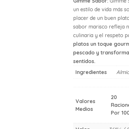
Gimme Sabor:
Gimme S
un estilo de vida más so
placer de un buen plat
sabor marisco refleja n
culinaria y el respeto 
platos un toque gourm
pescado y transforma 
sentidos.
Ingredientes
Almid
20
Valores
Racion
Medios
Por 10