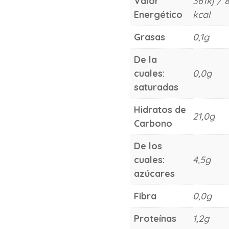
Valor
361kj / 
Energético
kcal
Grasas
0,1g
De la
cuales:
0,0g
saturadas
Hidratos de
21,0g
Carbono
De los
cuales:
4,5g
azúcares
Fibra
0,0g
Proteínas
1,2g