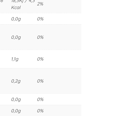
86
18,5Kj / 4,3
2%
Kcal
0,0g
0%
0,0g
0%
1,1g
0%
0,2g
0%
0,0g
0%
0,0g
0%