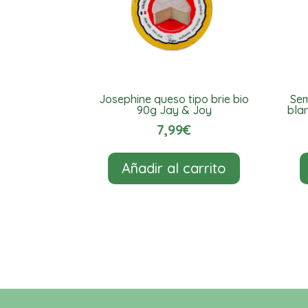
Josephine queso tipo brie bio
Sem
90g Jay & Joy
bla
7,99
€
Añadir al carrito