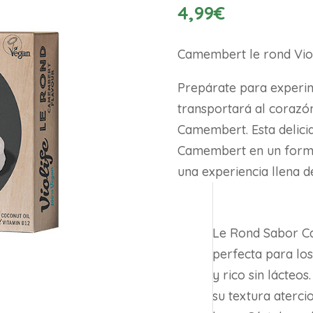
4,99
€
Camembert le rond Viol
Prepárate para experim
transportará al corazó
Camembert. Esta delicia
Camembert en un format
una experiencia llena d
Le Rond Sabor C
perfecta para lo
y rico sin lácteo
su textura aterci