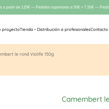
is a partir de 120€ — Pedidos superiores a 50€ = 7,50€ — Pedid
o proyecto
Tienda
Distribución a profesionales
Contacto
3
bert le rond Violife 150g
Camembert le 