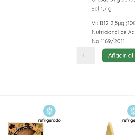
Sal 1,7 g.
Vit B12 2,5μg (10
Nutricional de A
No 1169/2011.
Camembert
Añadir al
le
rond
Violife
150g
cantidad