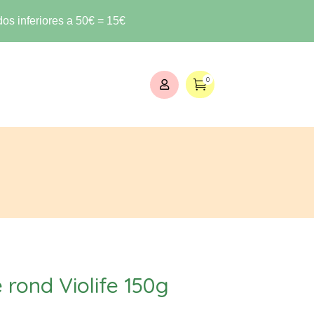
os inferiores a 50€ = 15€
0


rond Violife 150g