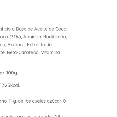
S
ticio a Base de Aceite de Coco.
Coco (31%), Almidón Modificado,
ina, Aromas, Extracto de
nte: Beta-Caroteno, Vitamina
por 100g:
/ 323kcal.
no 11 g. de los cuales azúcar 0
s cuales grasas saturadas 28 g,