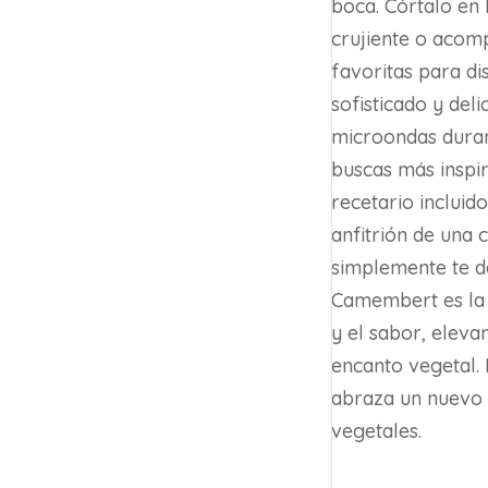
boca. Córtalo en
crujiente o acomp
favoritas para di
sofisticado y del
microondas durant
buscas más inspir
recetario incluido
anfitrión de una
simplemente te d
Camembert es la 
y el sabor, eleva
encanto vegetal. 
abraza un nuevo 
vegetales.