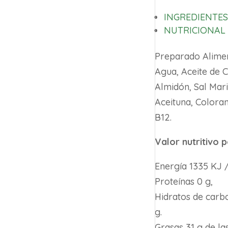
INGREDIENTE
NUTRICIONAL
Preparado Alimen
Agua, Aceite de 
Almidón, Sal Mar
Aceituna, Colora
B12.
Valor nutritivo 
Energía 1335 KJ 
Proteínas 0 g,
Hidratos de carbo
g.
Grasas 31 g de la