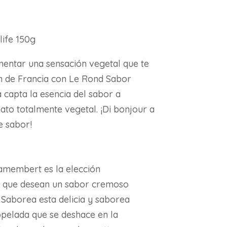
ife 150g
entar una sensación vegetal que te
n de Francia con Le Rond Sabor
 capta la esencia del sabor a
o totalmente vegetal. ¡Di bonjour a
e sabor!
amembert es la elección
s que desean un sabor cremoso
s. Saborea esta delicia y saborea
opelada que se deshace en la