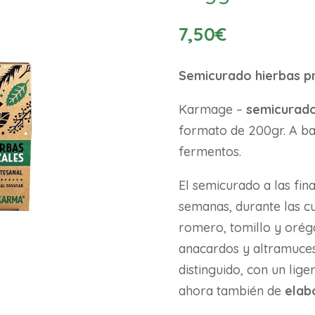
7,50
€
Semicurado hierbas p
Karmage –
semicurado
formato de 200gr. A ba
fermentos.
El semicurado a las fin
semanas, durante las c
romero, tomillo y orég
anacardos y altramuces
distinguido, con un lige
ahora también de
elab