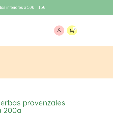
os inferiores a 50€ = 15€
0


ierbas provenzales
a 200g