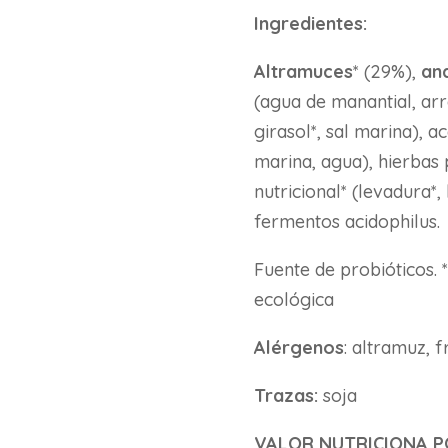
Ingredientes:
Altramuces
* (29%),
an
(agua de manantial, arro
girasol*, sal marina), ac
marina, agua), hierbas 
nutricional* (levadura*,
fermentos acidophilus.
Fuente de probióticos. 
ecológica
Alérgenos
: altramuz, 
Trazas:
soja
VALOR NUTRICIONA P