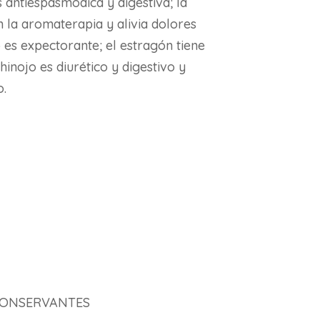
s antiespasmódica y digestiva; la
 la aromaterapia y alivia dolores
o es expectorante; el estragón tiene
hinojo es diurético y digestivo y
o.
CONSERVANTES