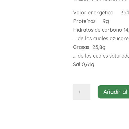
Valor energético 354 
Proteínas 9g
Hidratos de carbono 14
… de los cuales azucare
Grasas 25,8g
… de las cuales saturad
Sal 0,61g
Semicurado
Añadir al
hierbas
provenzales
Veggie
Karma