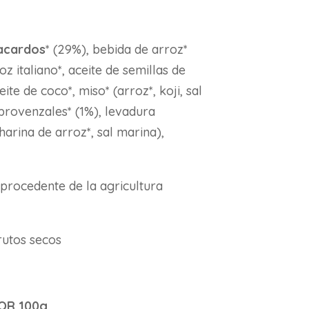
acardos
* (29%), bebida de arroz*
z italiano*, aceite de semillas de
eite de coco*, miso* (arroz*, koji, sal
provenzales* (1%), levadura
 harina de arroz*, sal marina),
*procedente de la agricultura
frutos secos
OR 100g