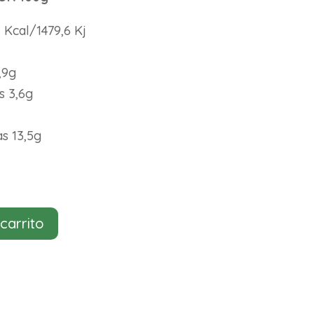
Kcal/1479,6 Kj
,9g
s 3,6g
as 13,5g
 carrito