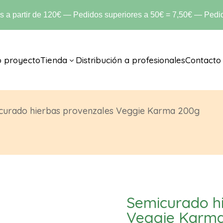
is a partir de 120€ — Pedidos superiores a 50€ = 7,50€ — Pedid
o proyecto
Tienda
Distribución a profesionales
Contacto
3
curado hierbas provenzales Veggie Karma 200g
Semicurado h
Veggie Karm