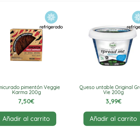
200g
cantidad
micurado pimentón Veggie
Queso untable Original G
Karma 200g
Vie 200g
7,50
€
3,99
€
Añadir al carrito
Añadir al carrito