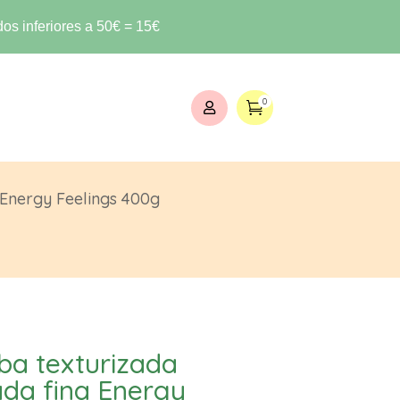
os inferiores a 50€ = 15€
0


a Energy Feelings 400g
ba texturizada
ada fina Energy