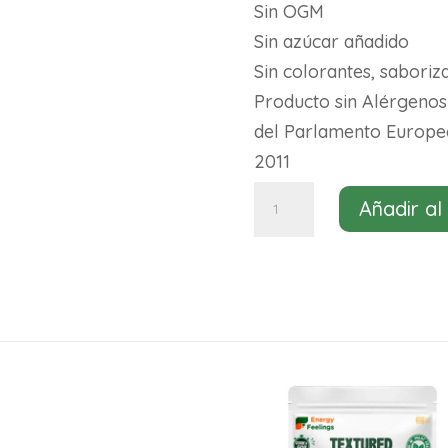
Sin OGM
Sin azúcar añadido
Sin colorantes, saboriz
Producto sin Alérgeno
del Parlamento Europeo
2011
Guisante
Añadir al
y
haba
texturizada
ecologica
picada
fina
Energy
Feelings