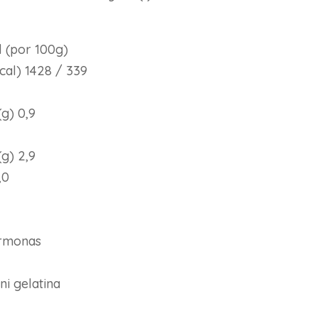
l (por 100g)
cal) 1428 / 339
(g) 0,9
(g) 2,9
,0
ormonas
ni gelatina