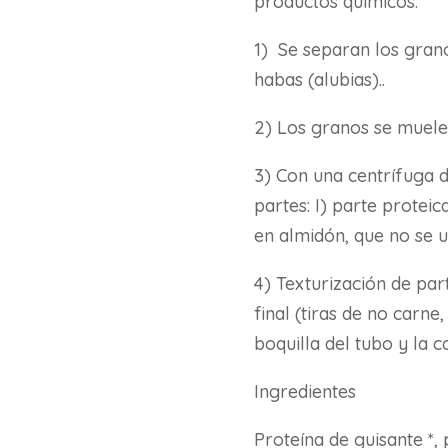
productos químicos.
1) Se separan los grano
habas (alubias)..
2) Los granos se muele
3) Con una centrífuga d
partes: I) parte proteic
en almidón, que no se ut
4) Texturización de par
final (tiras de no carne
boquilla del tubo y la 
Ingredientes
Proteína de guisante *, 