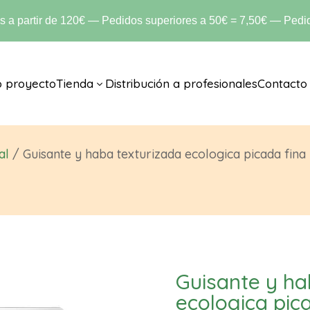
is a partir de 120€ — Pedidos superiores a 50€ = 7,50€ — Pedid
o proyecto
Tienda
Distribución a profesionales
Contacto
3
al
/ Guisante y haba texturizada ecologica picada fin
Guisante y ha
ecologica pic