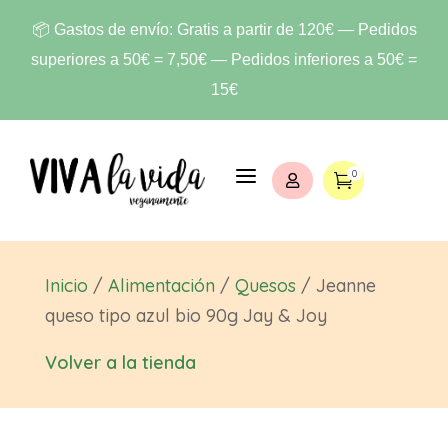
📦 Gastos de envío: Gratis a partir de 120€ — Pedidos
superiores a 50€ = 7,50€ — Pedidos inferiores a 50€ =
15€
a
0


Inicio
/
Alimentación
/
Quesos
/ Jeanne
queso tipo azul bio 90g Jay & Joy
Volver a la tienda