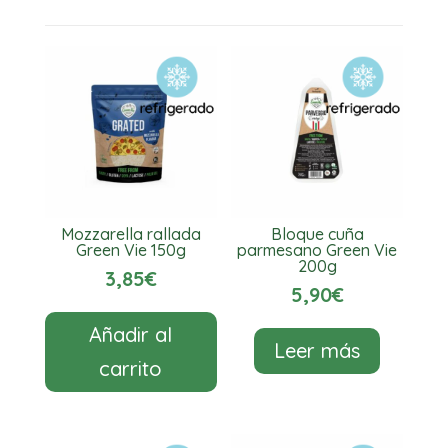
90g
Jay
&
Joy
cantidad
Mozzarella rallada
Bloque cuña
Green Vie 150g
parmesano Green Vie
200g
3,85
€
5,90
€
Añadir al
Leer más
carrito