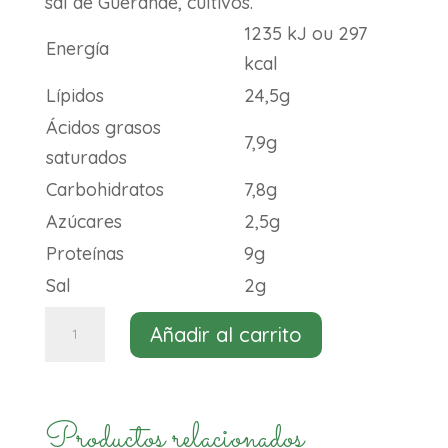
sal de Guérande, cultivos.
1235 kJ ou 297
Energía
kcal
Lípidos
24,5g
Ácidos grasos
7,9g
saturados
Carbohidratos
7,8g
Azúcares
2,5g
Proteínas
9g
Sal
2g
Jeanne
Añadir al carrito
queso
tipo
azul
Productos relacionados
bio