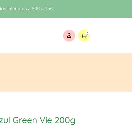
os inferiores a 50€ = 15€
0


zul Green Vie 200g