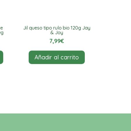
de
Jil queso tipo rulo bio 120g Jay
0g
& Joy
7,99
€
Añadir al carrito