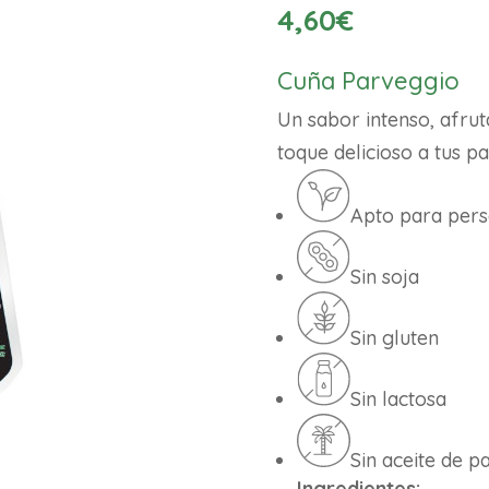
4,60
€
Cuña Parveggio
Un sabor intenso, afrut
toque delicioso a tus pas
Apto para per
Sin soja
Sin gluten
Sin lactosa
Sin aceite de p
Ingredientes: