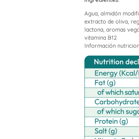
Agua, almidón modific
extracto de oliva, re
lactona, aromas vega
vitamina B12
Información nutricio