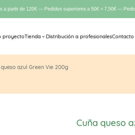
is a partir de 120€ — Pedidos superiores a 50€ = 7,50€ — Pedid
o proyecto
Tienda
Distribución a profesionales
Contacto
3
 queso azul Green Vie 200g
Cuña queso a