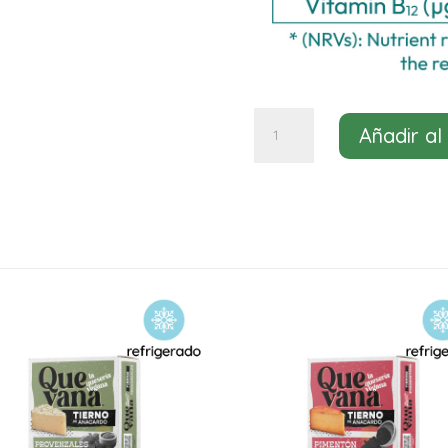
Cuña
Añadir al
queso
azul
Green
Vie
200g
cantidad