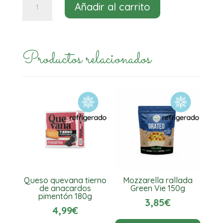
Bloque
Añadir al carrito
griego
Green
Vie
Productos relacionados
200g
cantidad
Queso quevana tierno
Mozzarella rallada
de anacardos
Green Vie 150g
pimentón 180g
3,85
€
4,99
€