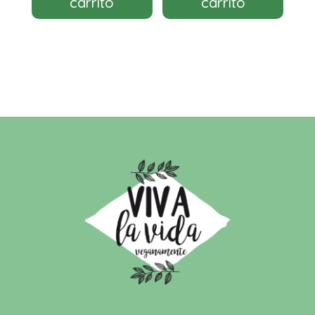
carrito
carrito