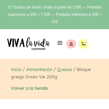
📦 Gastos de envío: Gratis a partir de 120€ — Pedidos
superiores a 50€ = 7,50€ — Pedidos inferiores a 50€ =
15€
a
0


Inicio
/
Alimentación
/
Quesos
/ Bloque
griego Green Vie 200g
Volver a la tienda