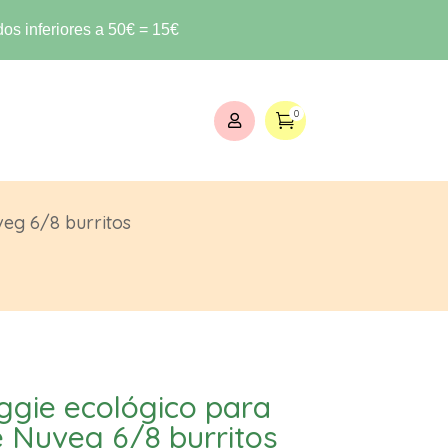
os inferiores a 50€ = 15€
0


veg 6/8 burritos
ggie ecológico para
e Nuveg 6/8 burritos