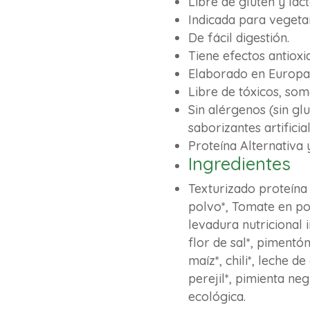
Libre de gluten y lac
Indicada para vegeta
De fácil digestión.
Tiene efectos antioxi
Elaborado en Europa.
Libre de tóxicos, som
Sin alérgenos (sin glu
saborizantes artificia
Proteína Alternativa 
Ingredientes
Texturizado proteína 
polvo*, Tomate en pol
levadura nutricional 
flor de sal*, piment
maíz*, chili*, leche d
perejil*, pimienta neg
ecológica.