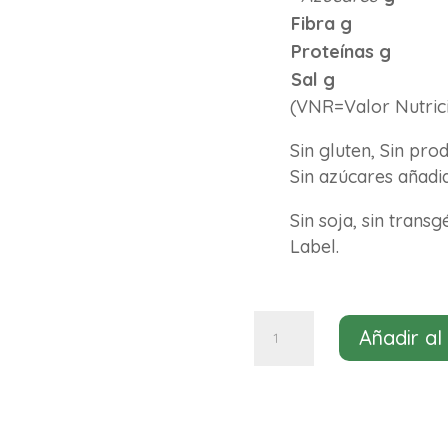
Fibra g
Proteínas g
Sal g
(VNR=Valor Nutrici
Sin gluten, Sin prod
Sin azúcares añadi
Sin soja, sin trans
Label.
Preparado
Añadir al
veggie
ecológico
para
fajitas