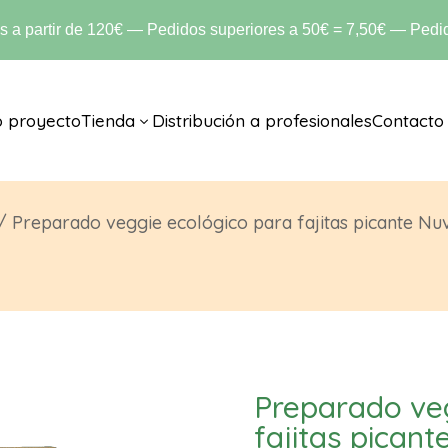
is a partir de 120€ — Pedidos superiores a 50€ = 7,50€ — Pedid
o proyecto
Tienda
Distribución a profesionales
Contacto
3
/ Preparado veggie ecológico para fajitas picante Nu
Preparado ve
fajitas picant