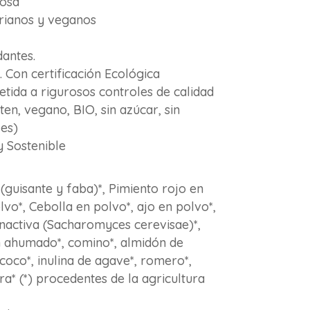
tosa
rianos y veganos
dantes.
 Con certificación Ecológica
etida a rigurosos controles de calidad
ten, vegano, BIO, sin azúcar, sin
les)
y Sostenible
(guisante y faba)*, Pimiento rojo en
vo*, Cebolla en polvo*, ajo en polvo*,
inactiva (Sacharomyces cerevisae)*,
ón ahumado*, comino*, almidón de
e coco*, inulina de agave*, romero*,
ra* (*) procedentes de la agricultura