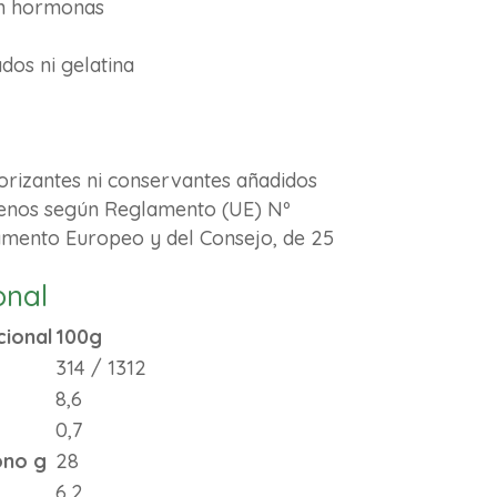
in hormonas
ados ni gelatina
borizantes ni conservantes añadidos
genos según Reglamento (UE) Nº
amento Europeo y del Consejo, de 25
1
onal
cional
100g
314 / 1312
8,6
0,7
ono g
28
6,2