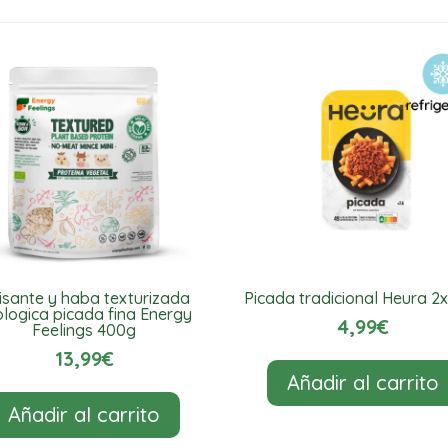
picante
Nuveg
6/8
burritos
cantidad
isante y haba texturizada
Picada tradicional Heura 2
logica picada fina Energy
4,99
€
Feelings 400g
13,99
€
Añadir al carrito
Añadir al carrito