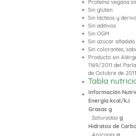
Proteína vegana s
Sin gluten
Sin lácteos y deriv
Sin aditivos
Sin OGM
Sin azúcar añadido
Sin colorantes, sa
Producto sin Alér
1169/2011 del Parl
de Octubre de 201
Tabla nutrici
Información Nutri
Energía kcal/kJ
Grasas g
Saturadas
g
Hidratos de Carb
Azúcares
g