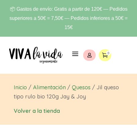
📦 Gastos de envío: Gratis a partir de 120€ — Pedidos
superiores a 50€ = 7,50€ — Pedidos inferiores a 50€ =
15€
a
0


Inicio
/
Alimentación
/
Quesos
/ Jil queso
tipo rulo bio 120g Jay & Joy
Volver a la tienda