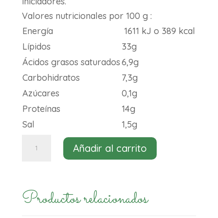
iniciadores.
Valores nutricionales por 100 g :
Energía
1611 kJ o 389 kcal
Lípidos
33g
Ácidos grasos saturados
6,9g
Carbohidratos
7,3g
Azúcares
0,1g
Proteínas
14g
Sal
1,5g
Jil
Añadir al carrito
queso
tipo
rulo
Productos relacionados
bio
120g