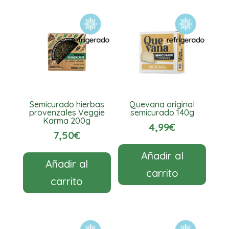
Jay
&
Joy
cantidad
Semicurado hierbas
Quevana original
provenzales Veggie
semicurado 140g
Karma 200g
4,99
€
7,50
€
Añadir al
Añadir al
carrito
carrito