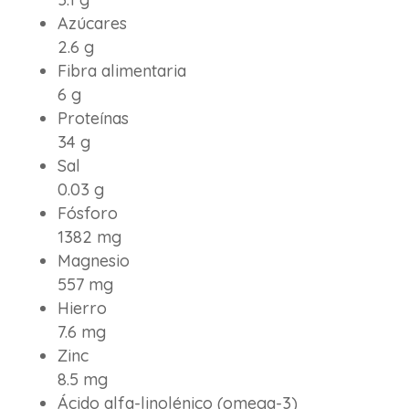
Azúcares
2.6 g
Fibra alimentaria
6 g
Proteínas
34 g
Sal
0.03 g
Fósforo
1382 mg
Magnesio
557 mg
Hierro
7.6 mg
Zinc
8.5 mg
Ácido alfa-linolénico (omega-3)