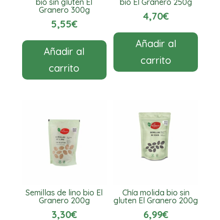
bio sin gluten El
bio El Granero 250g
Granero 300g
4,70
€
5,55
€
Añadir al
Añadir al
carrito
carrito
Semillas de lino bio El
Chía molida bio sin
Granero 200g
gluten El Granero 200g
3,30
€
6,99
€