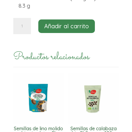
8.3 g
Semillas
Añadir al carrito
de
cáñamo
peladas
Productos relacionados
bio
sin
gluten
El
Granero
200g
cantidad
Semillas de lino molido
Semillas de calabaza